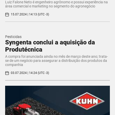
Luiz Falone Neto é engenheiro agrônomo e possui experiência na
área comercial e marketing no segmento do agronegócio
15.07.2024 | 14:13 (UTC -3)
Pesticidas
Syngenta conclui a aquisição da
Produtécnica
A compra foi anunciada ainda no mês de março deste ano; trata-
se de um negócio para assegurar a distribuição dos produtos da
companhia
03.07.2024 | 14:24 (UTC -3)