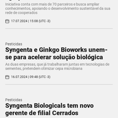
Iniciativa conta com mais de 70 parceiros e busca ampliar
conhecimentos, apoiando o desenvolvimento sustentável da sua
rede de cooperados
17.07.2024 | 15:08 (UTC -3)
Pesticidas
Syngenta e Ginkgo Bioworks unem-
se para acelerar solução biológica
As duas empresas, que já trabalharam juntas em tecnologias de
sementes, pretendem otimizar cepa microbiana
16.07.2024 | 09:48 (UTC -3)
Pesticidas
Syngenta Biologicals tem novo
gerente de filial Cerrados