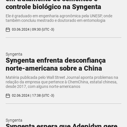
controle biológico na Syngenta
Ele é graduado em engenharia agronômica pela UNESP, onde
também concluiu mestrado e doutorado em entomologia
03.06.2024 | 09:30 (UTC -3)
Syngenta
Syngenta enfrenta desconfiança
norte-americana sobre a China
Matéria publicada pelo Wall Street Journal aponta problemas na
relação da empresa que pertence à ChemChina, estatal chinesa,
desde 2017, com alguns norte-americanos
02.06.2024 | 17:38 (UTC -3)
Syngenta
Syngenta espera que Adepidyn gere