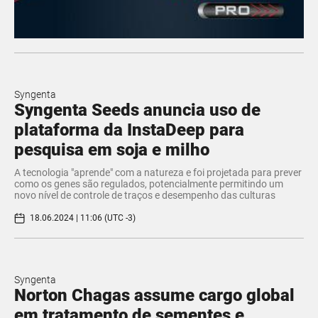
Syngenta
Syngenta Seeds anuncia uso de
plataforma da InstaDeep para
pesquisa em soja e milho
A tecnologia "aprende" com a natureza e foi projetada para prever
como os genes são regulados, potencialmente permitindo um
novo nível de controle de traços e desempenho das culturas
18.06.2024 | 11:06 (UTC -3)
Syngenta
Norton Chagas assume cargo global
em tratamento de sementes e