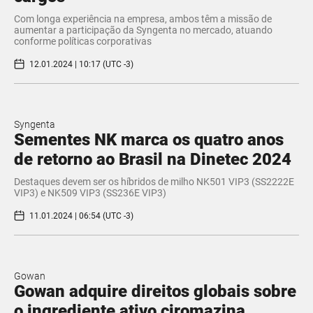
Com longa experiência na empresa, ambos têm a missão de
aumentar a participação da Syngenta no mercado, atuando
conforme políticas corporativas
12.01.2024 | 10:17 (UTC -3)
Syngenta
Sementes NK marca os quatro anos
de retorno ao Brasil na Dinetec 2024
Destaques devem ser os híbridos de milho NK501 VIP3 (SS2222E
VIP3) e NK509 VIP3 (SS236E VIP3)
11.01.2024 | 06:54 (UTC -3)
Gowan
Gowan adquire direitos globais sobre
o ingrediente ativo ciromazina