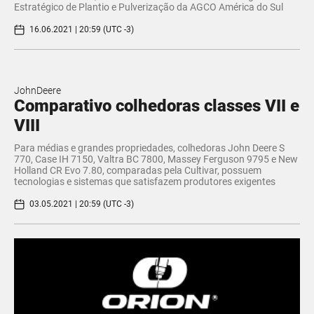
Estratégico de Plantio e Pulverização da AGCO América do Sul
16.06.2021 | 20:59 (UTC -3)
JohnDeere
Comparativo colhedoras classes VII e
VIII
Para médias e grandes propriedades, colhedoras John Deere S
770, Case IH 7150, Valtra BC 7800, Massey Ferguson 9795 e New
Holland CR Evo 7.80, comparadas pela Cultivar, possuem
tecnologias e sistemas que satisfazem produtores exigentes
03.05.2021 | 20:59 (UTC -3)