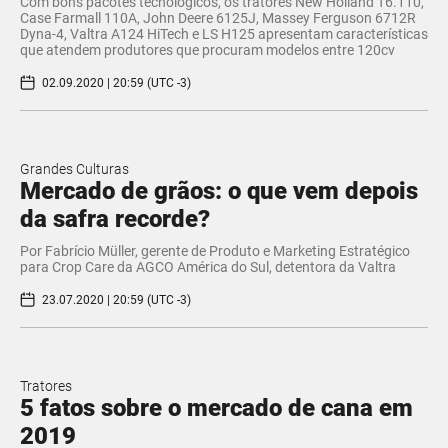
Com bons pacotes tecnológicos, os tratores New Holland T6.110,
Case Farmall 110A, John Deere 6125J, Massey Ferguson 6712R
Dyna-4, Valtra A124 HiTech e LS H125 apresentam características
que atendem produtores que procuram modelos entre 120cv
02.09.2020 | 20:59 (UTC -3)
Grandes Culturas
Mercado de grãos: o que vem depois
da safra recorde?
Por Fabrício Müller, gerente de Produto e Marketing Estratégico
para Crop Care da AGCO América do Sul, detentora da Valtra​
23.07.2020 | 20:59 (UTC -3)
Tratores
5 fatos sobre o mercado de cana em
2019