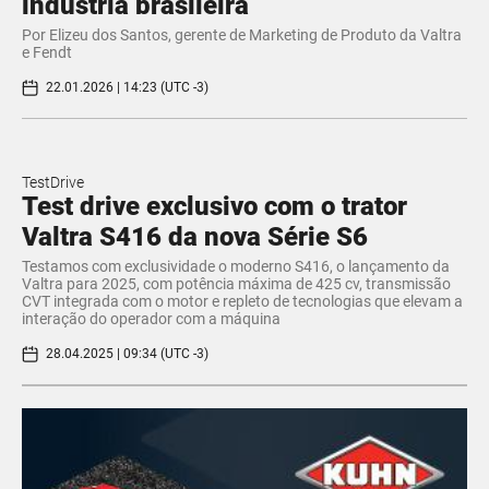
indústria brasileira
Por Elizeu dos Santos, gerente de Marketing de Produto da Valtra
e Fendt
22.01.2026 | 14:23 (UTC -3)
TestDrive
Test drive exclusivo com o trator
Valtra S416 da nova Série S6
Testamos com exclusividade o moderno S416, o lançamento da
Valtra para 2025, com potência máxima de 425 cv, transmissão
CVT integrada com o motor e repleto de tecnologias que elevam a
interação do operador com a máquina
28.04.2025 | 09:34 (UTC -3)