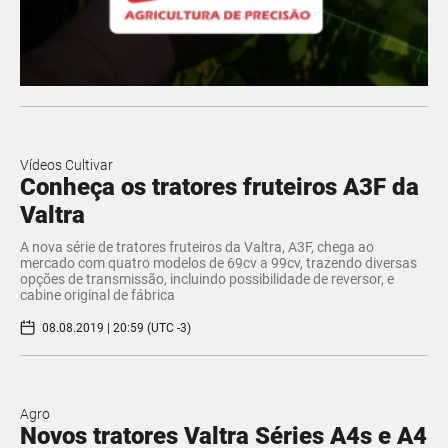
Vídeos Cultivar
Conheça os tratores fruteiros A3F da
Valtra
A nova série de tratores fruteiros da Valtra, A3F, chega ao
mercado com quatro modelos de 69cv a 99cv, trazendo diversas
opções de transmissão, incluindo possibilidade de reversor, e
cabine original de fábrica
08.08.2019 | 20:59 (UTC -3)
Agro
Novos tratores Valtra Séries A4s e A4