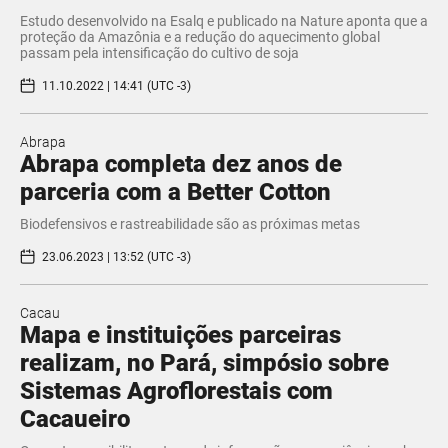
Estudo desenvolvido na Esalq e publicado na Nature aponta que a
proteção da Amazônia e a redução do aquecimento global
passam pela intensificação do cultivo de soja
11.10.2022 | 14:41 (UTC -3)
Abrapa
Abrapa completa dez anos de
parceria com a Better Cotton
Biodefensivos e rastreabilidade são as próximas metas
23.06.2023 | 13:52 (UTC -3)
Cacau
Mapa e instituições parceiras
realizam, no Pará, simpósio sobre
Sistemas Agroflorestais com
Cacaueiro