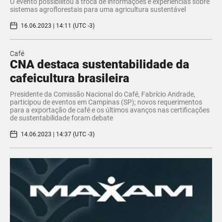
O evento possibilitou a troca de informações e experiências sobre
sistemas agroflorestais para uma agricultura sustentável
16.06.2023 | 14:11 (UTC -3)
Café
CNA destaca sustentabilidade da
cafeicultura brasileira
Presidente da Comissão Nacional do Café, Fabrício Andrade,
participou de eventos em Campinas (SP); novos requerimentos
para a exportação de café e os últimos avanços nas certificações
de sustentabilidade foram debate
14.06.2023 | 14:37 (UTC -3)