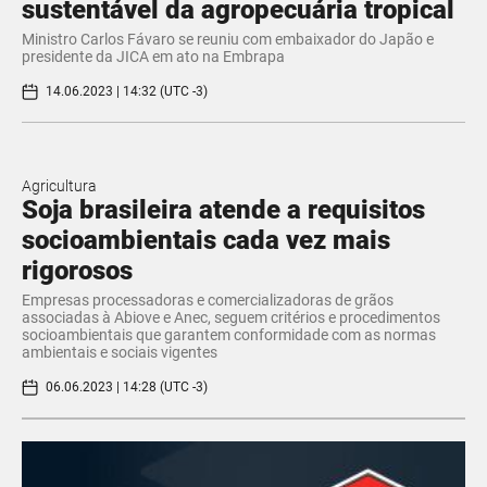
sustentável da agropecuária tropical
Ministro Carlos Fávaro se reuniu com embaixador do Japão e
presidente da JICA em ato na Embrapa
14.06.2023 | 14:32 (UTC -3)
Agricultura
Soja brasileira atende a requisitos
socioambientais cada vez mais
rigorosos
Empresas processadoras e comercializadoras de grãos
associadas à Abiove e Anec, seguem critérios e procedimentos
socioambientais que garantem conformidade com as normas
ambientais e sociais vigentes
06.06.2023 | 14:28 (UTC -3)