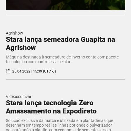
Agrishow
Stara lança semeadora Guapita na
Agrishow
Máquina destinada à semeadura de inverno conta com pacote
tecnológico com controle via celular
25.04.2022 | 15:39 (UTC -3)
Vídeoscultivar
Stara lança tecnologia Zero
Amassamento na Expodireto
Solução exclusiva da marca é utilizada em plantadeiras que
desenham em tempo real as linhas por onde o pulverizador
passará após o plantio, com economia de sementes e sem