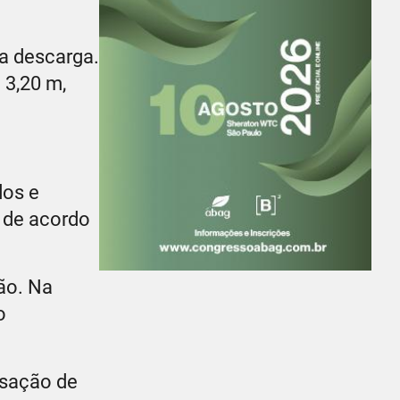
a descarga.
 3,20 m,
dos e
, de acordo
ção. Na
o
nsação de