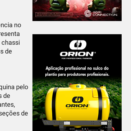
ência no
presenta
 chassi
es de
quina pelo
s de
antes,
 seções de