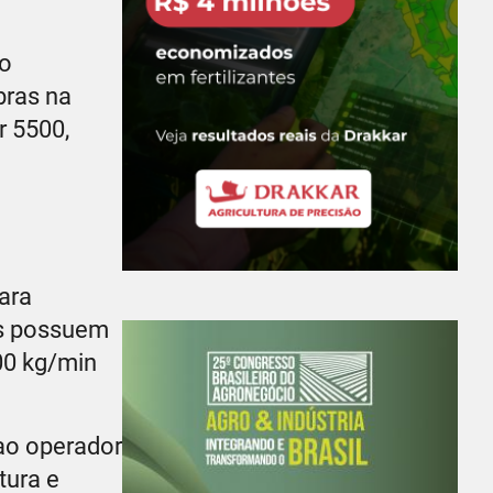
no
bras na
r 5500,
tara
es possuem
00 kg/min
 ao operador
tura e