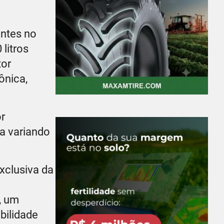
entes no
litros
tor
ônica,
r
ca variando
xclusiva da
, um
bilidade