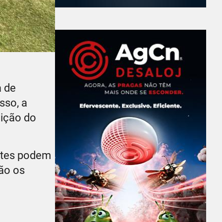
a de
sso, a
dição do
antes podem
ão os