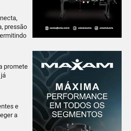
necta,
, pressão
permitindo
ra promete
já
entes e
teger a