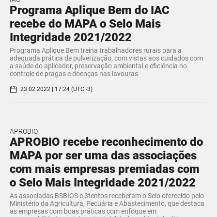
Programa Aplique Bem do IAC
recebe do MAPA o Selo Mais
Integridade 2021/2022
Programa Aplique Bem treina trabalhadores rurais para a
adequada prática de pulverização, com vistas aos cuidados com
a saúde do aplicador, preservação ambiental e eficiência no
controle de pragas e doenças nas lavouras
23.02.2022 | 17:24 (UTC -3)
APROBIO
APROBIO recebe reconhecimento do
MAPA por ser uma das associações
com mais empresas premiadas com
o Selo Mais Integridade 2021/2022
As associadas BSBIOS e 3tentos receberam o Selo oferecido pelo
Ministério da Agricultura, Pecuária e Abastecimento, que destaca
as empresas com boas práticas com enfoque em