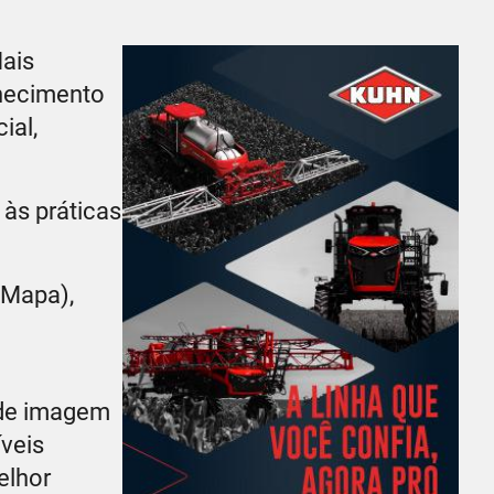
Mais
nhecimento
ial,
às práticas
(Mapa),
 de imagem
íveis
elhor