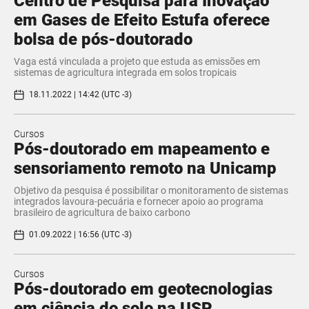
Centro de Pesquisa para Inovação
em Gases de Efeito Estufa oferece
bolsa de pós-doutorado
Vaga está vinculada a projeto que estuda as emissões em
sistemas de agricultura integrada em solos tropicais
18.11.2022 | 14:42 (UTC -3)
Cursos
Pós-doutorado em mapeamento e
sensoriamento remoto na Unicamp
Objetivo da pesquisa é possibilitar o monitoramento de sistemas
integrados lavoura-pecuária e fornecer apoio ao programa
brasileiro de agricultura de baixo carbono
01.09.2022 | 16:56 (UTC -3)
Cursos
Pós-doutorado em geotecnologias
em ciência do solo na USP