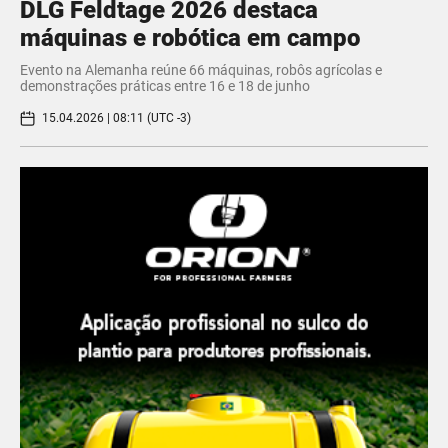
DLG Feldtage 2026 destaca
máquinas e robótica em campo
Evento na Alemanha reúne 66 máquinas, robôs agrícolas e
demonstrações práticas entre 16 e 18 de junho
15.04.2026 | 08:11 (UTC -3)