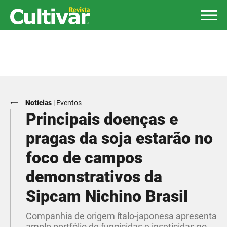
Notícias
|
Eventos
Principais doenças e
pragas da soja estarão no
foco de campos
demonstrativos da
Sipcam Nichino Brasil
Companhia de origem ítalo-japonesa apresenta
amplo portfólio de fungicidas e inseticidas no