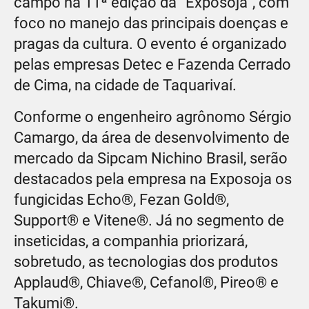
campo na 11ª edição da “Exposoja”, com
foco no manejo das principais doenças e
pragas da cultura. O evento é organizado
pelas empresas Detec e Fazenda Cerrado
de Cima, na cidade de Taquarivaí.
Conforme o engenheiro agrônomo Sérgio
Camargo, da área de desenvolvimento de
mercado da Sipcam Nichino Brasil, serão
destacados pela empresa na Exposoja os
fungicidas Echo®, Fezan Gold®,
Support® e Vitene®. Já no segmento de
inseticidas, a companhia priorizará,
sobretudo, as tecnologias dos produtos
Applaud®, Chiave®, Cefanol®, Pireo® e
Takumi®.