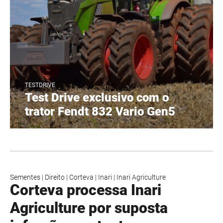
TESTDRIVE
Test Drive exclusivo com o
trator Fendt 832 Vario Gen5
Sementes
|
Direito
|
Corteva
|
Inari
|
Inari Agriculture
Corteva processa Inari
Agriculture por suposta