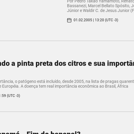
Por Pedro Takao Yamamoto, Renat
Bassanezi, Marcel Bellato Spósito, 
Júnior e Waldir C. de Jesus Junior (
01.02.2005 | 13:20 (UTC -3)
o a pinta preta dos citros e sua importâ
a
tância, o patógeno está incluído, desde 2005, na lista de pragas quaren
Européia. A doença tem real importância econômica ao Brasil, África
1:59 (UTC -3)