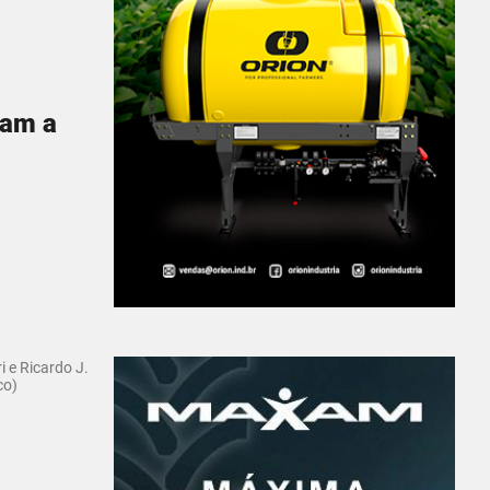
tam a
i e Ricardo J.
co)