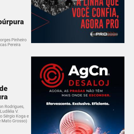
púrpura
Borges Pinheiro
ucas Pereira
 de
ura
on Rodrigues,
Ludiléia V.
o Sérgio Koga e
e Mato Grosso)