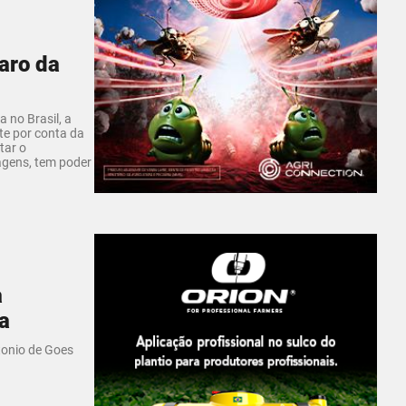
aro da
a no Brasil, a
te por conta da
tar o
agens, tem poder
a
a
tonio de Goes