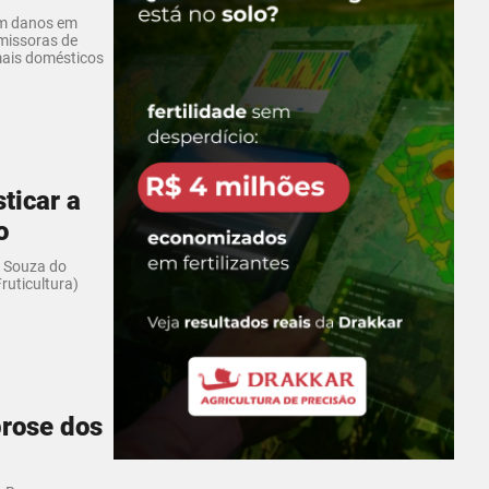
am danos em
smissoras de
mais domésticos
ticar a
o
o Souza do
uticultura)
prose dos