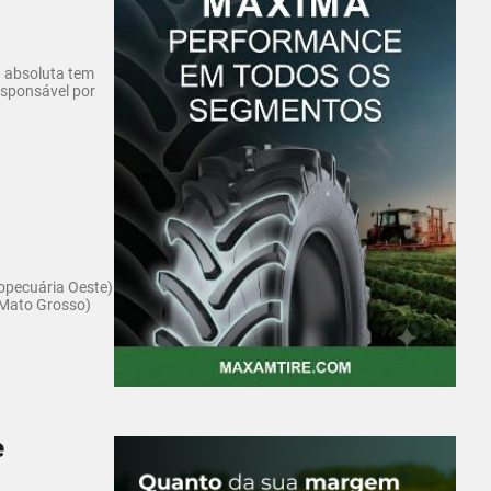
a absoluta tem
esponsável por
opecuária Oeste)
 Mato Grosso)
e