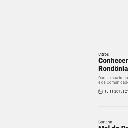
Citros
Conhecend
Rondôni
Dada a sua impor
e da Comunidade 
10.11.2015 | 2
Banana