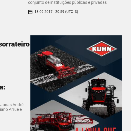
conjunto de instituições públicas e privadas
18.09.2017 | 20:59 (UTC -3)
sorrateiro
a:
, Jonas André
iano Arrué e