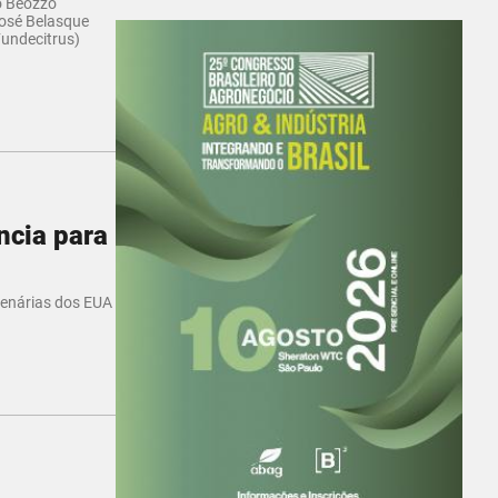
o Beozzo
José Belasque
Fundecitrus)
ncia para
tenárias dos EUA