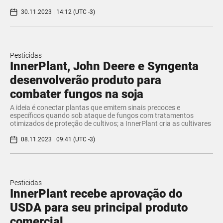
30.11.2023 | 14:12 (UTC -3)
Pesticidas
InnerPlant, John Deere e Syngenta
desenvolverão produto para
combater fungos na soja
A ideia é conectar plantas que emitem sinais precoces e
específicos quando sob ataque de fungos com tratamentos
otimizados de proteção de cultivos; a InnerPlant cria as cultivares
08.11.2023 | 09:41 (UTC -3)
Pesticidas
InnerPlant recebe aprovação do
USDA para seu principal produto
comercial