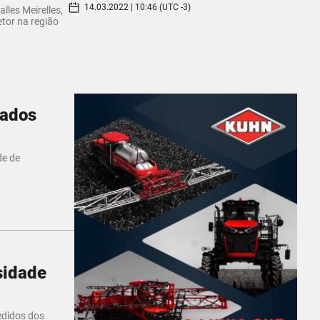
14.03.2022 | 10:46 (UTC -3)
lles Meirelles,
etor na região
tados
de de
sidade
edidos dos