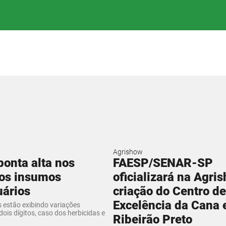
Agrishow
onta alta nos
FAESP/SENAR-SP
dos insumos
oficializará na Agri
ários
criação do Centro de
Excelência da Cana
 estão exibindo variações
dois dígitos, caso dos herbicidas e
Ribeirão Preto