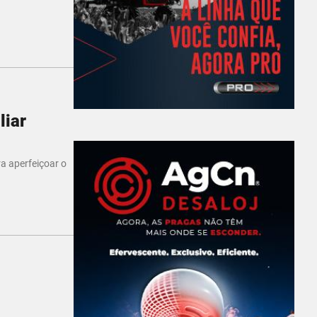
liar
ra aperfeiçoar o