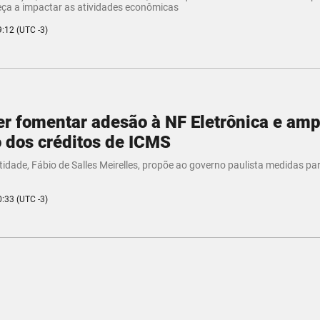
ça a impactar as atividades econômicas
9:12 (UTC -3)
r fomentar adesão à NF Eletrônica e amp
o dos créditos de ICMS
tidade, Fábio de Salles Meirelles, propõe ao governo paulista medidas pa
0:33 (UTC -3)