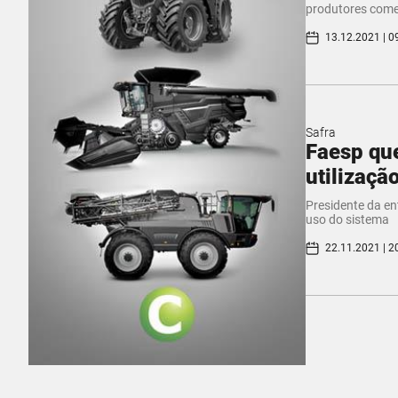
produtores come
13.12.2021 | 0
Safra
Faesp que
utilizaçã
Presidente da en
uso do sistema
22.11.2021 | 2