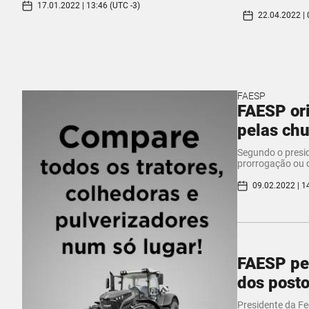
17.01.2022 | 13:46 (UTC -3)
22.04.2022 | 
FAESP
FAESP ori
pelas ch
Segundo o presid
prorrogação ou c
09.02.2022 | 1
FAESP pe
dos posto
Presidente da Fe