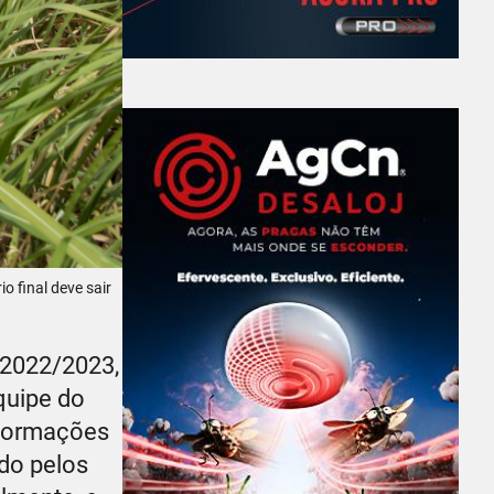
o final deve sair
 2022/2023,
quipe do
nformações
ido pelos