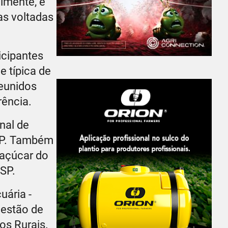
lmente, e
as voltadas
icipantes
e típica de
reunidos
rência.
nal de
SP. Também
-açúcar do
SP.
uária -
estão de
os Rurais.