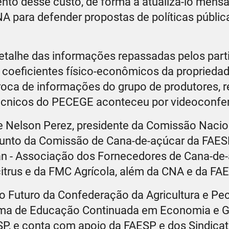
to desse custo, de forma a atualizá-lo mensa
A para defender propostas de políticas públic
etalhe das informações repassadas pelos part
s coeficientes físico-econômicos da propriedad
roca de informações do grupo de produtores, 
 técnicos do PECEGE aconteceu por videoconfe
e Nelson Perez, presidente da Comissão Nacio
junto da Comissão de Cana-de-açúcar da FAE
lan - Associação dos Fornecedores de Cana-de
itrus e da FMC Agrícola, além da CNA e da FAE
 Futuro da Confederação da Agricultura e Pec
ama de Educação Continuada em Economia e G
, e conta com apoio da FAESP e dos Sindicat