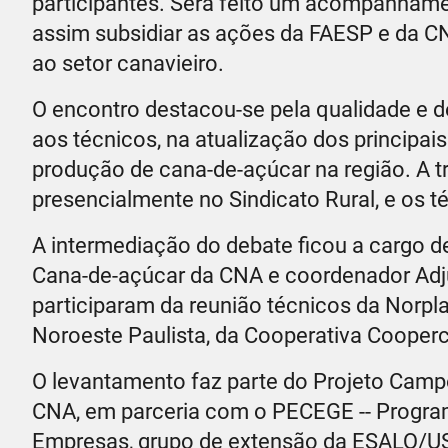
participantes. Será feito um acompanhamen
assim subsidiar as ações da FAESP e da CN
ao setor canavieiro.
O encontro destacou-se pela qualidade e d
aos técnicos, na atualização dos principai
produção de cana-de-açúcar na região. A t
presencialmente no Sindicato Rural, e os
A intermediação do debate ficou a cargo d
Cana-de-açúcar da CNA e coordenador Ad
participaram da reunião técnicos da Norp
Noroeste Paulista, da Cooperativa Cooperc
O levantamento faz parte do Projeto Campo
CNA, em parceria com o PECEGE -- Progr
Empresas, grupo de extensão da ESALQ/USP