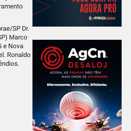
bramento
brae/SP Dr.
ESP) Marco
eG e Nova
el. Ronaldo
êndios.