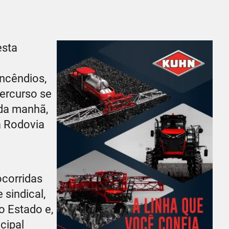
esta
ncêndios,
ercurso se
 da manhã,
a Rodovia
ocorridas
sindical,
 Estado e,
cipal