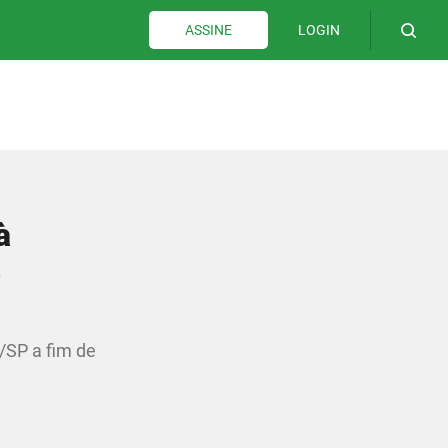
LOGIN
ASSINE
à
o
/SP a fim de