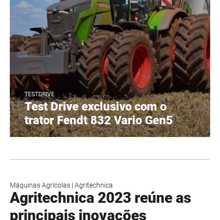
TESTDRIVE
Test Drive exclusivo com o
trator Fendt 832 Vario Gen5
Máquinas Agrícolas
|
Agritechnica
Agritechnica 2023 reúne as
principais inovações