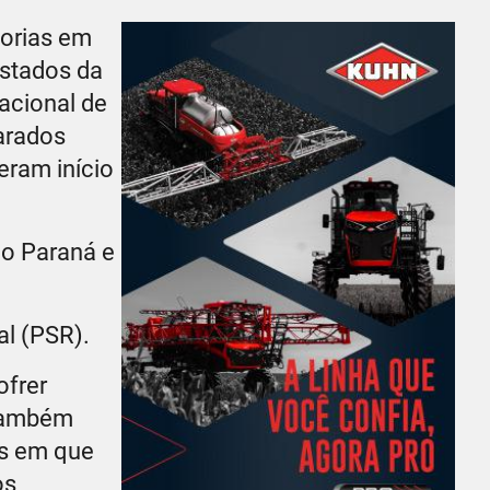
torias em
estados da
acional de
arados
eram início
do Paraná e
al (PSR).
ofrer
 também
s em que
os