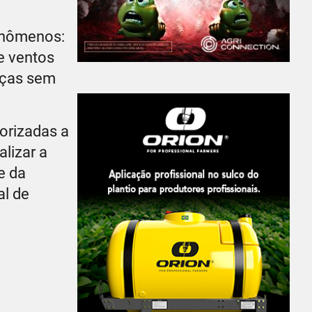
fenômenos:
e ventos
nças sem
torizadas a
lizar a
e da
al de