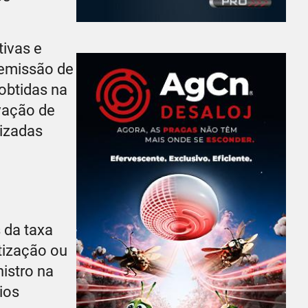
tivas e
 emissão de
obtidas na
vação de
lizadas
 da taxa
rtização ou
istro na
ios