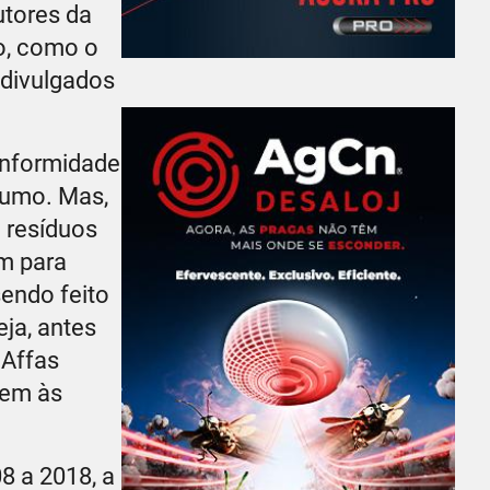
utores da
o, como o
 divulgados
onformidade
sumo. Mas,
 resíduos
m para
sendo feito
ja, antes
 Affas
rem às
8 a 2018, a