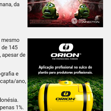
anana, da
 o mesmo
l de 145
, apesar de
grafia e
 capta/ano,
donésia.
apenas 1%.