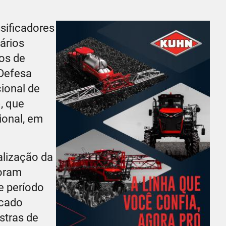
sificadores
ários
os de
 Defesa
ional de
, que
ional, em
alização da
foram
e período
rcado
stras de