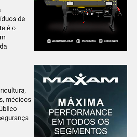
á
síduos de
te é o
em
 da
icultura,
s, médicos
úblico
 segurança