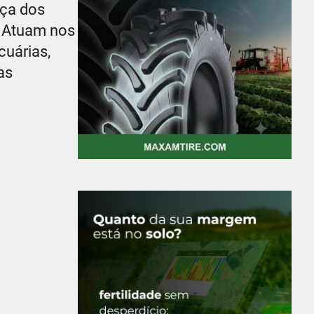
nça dos
. Atuam nos
cuárias,
as