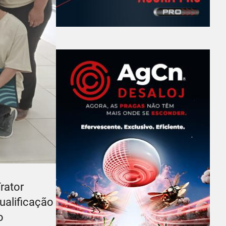
rator
qualificação
o