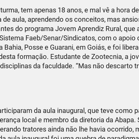
turma, tem apenas 18 anos, e mal vê a hora de 
ia de aula, aprendendo os conceitos, mas ansio
cipantes do programa Jovem Aprendiz Rural, que
 Sistema Faeb/Senar/Sindicatos, com o apoio 
a Bahia, Posse e Guarani, em Goiás, e foi liber
 desta formação. Estudante de Zootecnia, a j
disciplinas da faculdade. “Mas não descarto t
rticiparam da aula inaugural, que teve como p
iderança local e membro da diretoria da Abapa
perando tratores ainda não lhe havia ocorrido, 
da aula inaugural foi uma quebra de paradigma