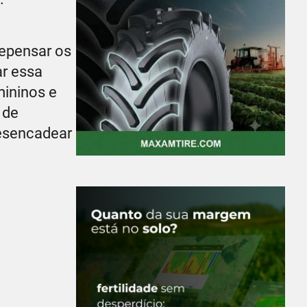
repensar os
ar essa
mininos e
 de
desencadear
.