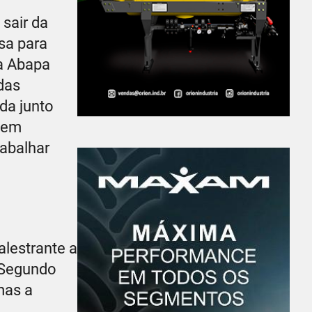
sair da
sa para
 a Abapa
das
ada junto
ovem
rabalhar
alestrante a
. Segundo
mas a
.