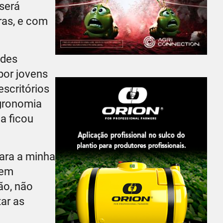
será
ras, e com
ndes
por jovens
scritórios
Agronomia
a ficou
ara a minha
 em
ão, não
ar as