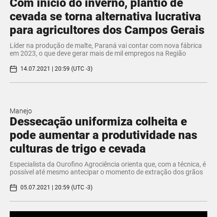
Com início do inverno, plantio de
cevada se torna alternativa lucrativa
para agricultores dos Campos Gerais
Líder na produção de malte, Paraná vai contar com nova fábrica
em 2023, o que deve gerar mais de mil empregos na Região
14.07.2021 | 20:59 (UTC -3)
Manejo
Dessecação uniformiza colheita e
pode aumentar a produtividade nas
culturas de trigo e cevada
Especialista da Ourofino Agrociência orienta que, com a técnica, é
possível até mesmo antecipar o momento de extração dos grãos
05.07.2021 | 20:59 (UTC -3)