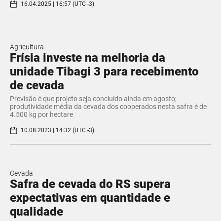
16.04.2025 | 16:57 (UTC -3)
Agricultura
Frísia investe na melhoria da
unidade Tibagi 3 para recebimento
de cevada
Previsão é que projeto seja concluído ainda em agosto;
produtividade média da cevada dos cooperados nesta safra é de
4.500 kg por hectare
10.08.2023 | 14:32 (UTC -3)
Cevada
Safra de cevada do RS supera
expectativas em quantidade e
qualidade