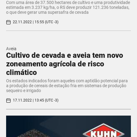
Com uma área de 37.500 hectares de cultivo e uma produtividade
estimada em 3.237 kg/ha, o RS deve produzir 121.236 toneladas,
o que deve gerar uma supersafra de cevada
22.11.2022 | 15:55 (UTC -3)
Aveia
Cultivo de cevada e aveia tem novo
zoneamento agrícola de risco
climático
Os estados indicados foram aqueles com aptidão potencial para
a produção de cereais de estação fria em sistemas de produção
sequeiro e irrigado
17.11.2022 | 13:45 (UTC -3)