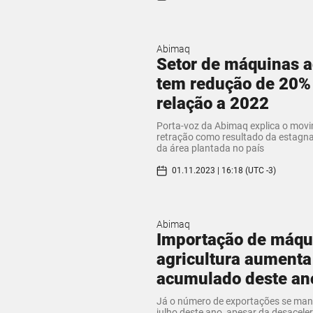
Abimaq
Setor de máquinas a
tem redução de 20%
relação a 2022
Porta-voz da Abimaq explica o mov
retração como resultado da estag
da área plantada no país
01.11.2023 | 16:18 (UTC -3)
Abimaq
Importação de máqu
agricultura aumenta
acumulado deste an
Já o número de exportações se mant
julho deste ano, apesar da desacele