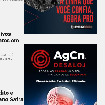
ivos
entos em
presentará
stria e o
ito e
ano Safra