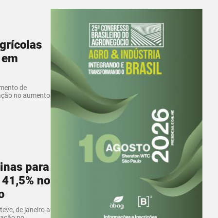
grícolas
 em
imento de
nação no aumento
inas para
 41,5% no
o
eve, de janeiro a
ração no