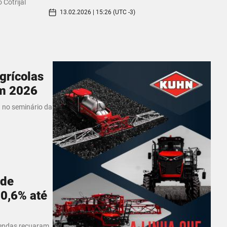
 Cotrijal
13.02.2026 | 15:26 (UTC -3)
grícolas
em 2026
 no seminário da
 de
0,6% até
vendas recuaram