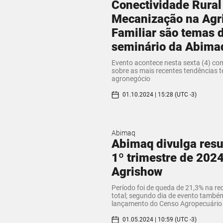
Conectividade Rural
Mecanização na Agri
Familiar são temas 
seminário da Abima
Evento acontece nesta sexta (4) co
sobre as mais recentes tendências 
agronegócio
01.10.2024 | 15:28 (UTC -3)
Abimaq
Abimaq divulga resu
1º trimestre de 202
Agrishow
Período foi de queda de 21,3% na rec
total; segundo dia de evento tamb
lançamento do Censo Agropecuário
01.05.2024 | 10:59 (UTC -3)