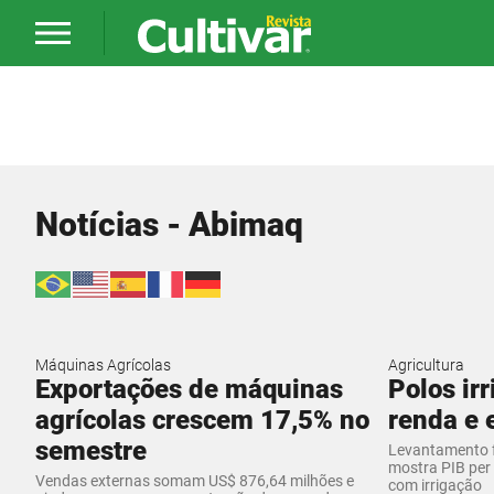
Notícias - Abimaq
Máquinas Agrícolas
Agricultura
Exportações de máquinas
Polos ir
agrícolas crescem 17,5% no
renda e 
semestre
Levantamento f
mostra PIB per
Vendas externas somam US$ 876,64 milhões e
com irrigação