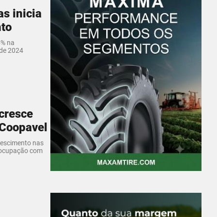
s inicia
to
5% na
de 2024
cresce
 Coopavel
escimento nas
eocupação com