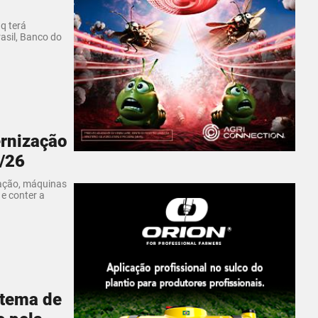
q terá
asil, Banco do
rnização
/26
gação, máquinas
 e conter a
 tema de