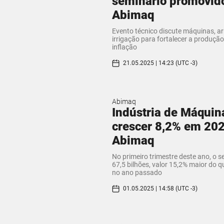
seminário promovid
Abimaq
Evento técnico discute máquinas, 
irrigação para fortalecer a produção
inflação
21.05.2025 | 14:23 (UTC -3)
Abimaq
Indústria de Máquin
crescer 8,2% em 202
Abimaq
No primeiro trimestre deste ano, o s
67,5 bilhões, valor 15,2% maior do q
no ano passado
01.05.2025 | 14:58 (UTC -3)