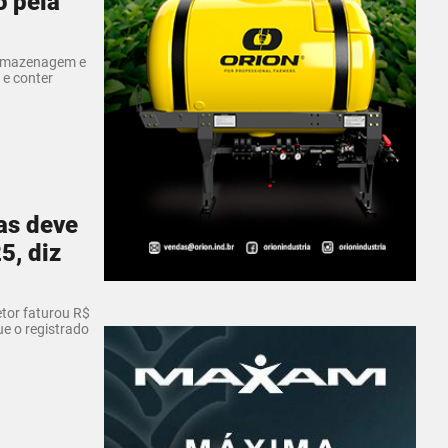
o pela
armazenagem e
 e conter
as deve
5, diz
etor faturou R$
ue o registrado