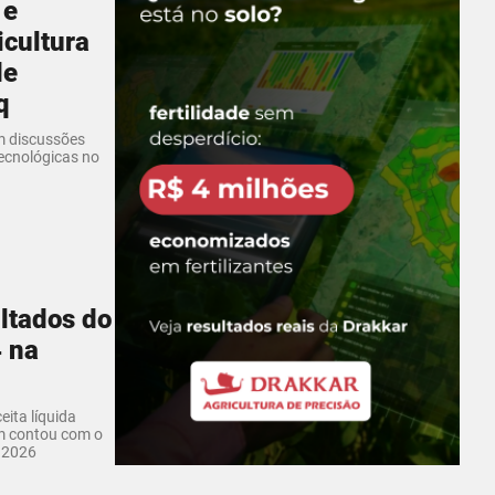
 e
cultura
de
q
m discussões
tecnológicas no
ltados do
4 na
eita líquida
ém contou com o
 2026