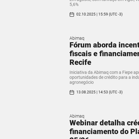
5,6%
02.10.2025 | 15:59 (UTC -3)
Abimaq
Fórum aborda incent
fiscais e financiam
Recife
Iniciativa da Abimaq com a Fiepe a
oportunidades de crédito para a indú
agronegócio
13.08.2025 | 14:53 (UTC -3)
Abimaq
Webinar detalha créd
financiamento do Pl