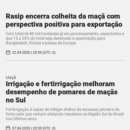
Rasip encerra colheita da maçã com
perspectiva positiva para exportação
Com total de 80 mil toneladas já em processamento, expectativa é
que 15 a 20% do total seja destinado à exportação para
Bangladesh, Rússia e países da Europa
22.04.2020 | 20:59 (UTC -3)
Maçã
Irrigação e fertirrigação melhoram
desempenho de pomares de maçãs
no Sul
Fertirrigação é capaz de mitigar efeitos da escassez pluvial e do
forte calor que vinham afetando macieiras na Região Sul do Brasil
nos últimos anos
07.04.2020 | 20:59 (UTC -3)