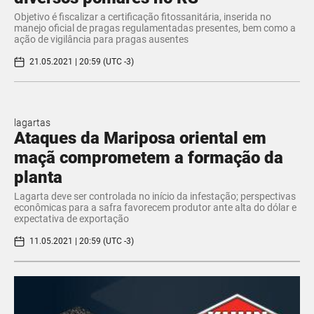
Objetivo é fiscalizar a certificação fitossanitária, inserida no
manejo oficial de pragas regulamentadas presentes, bem como a
ação de vigilância para pragas ausentes
21.05.2021 | 20:59 (UTC -3)
lagartas
Ataques da Mariposa oriental em
maçã comprometem a formação da
planta
Lagarta deve ser controlada no início da infestação; perspectivas
econômicas para a safra favorecem produtor ante alta do dólar e
expectativa de exportação
11.05.2021 | 20:59 (UTC -3)