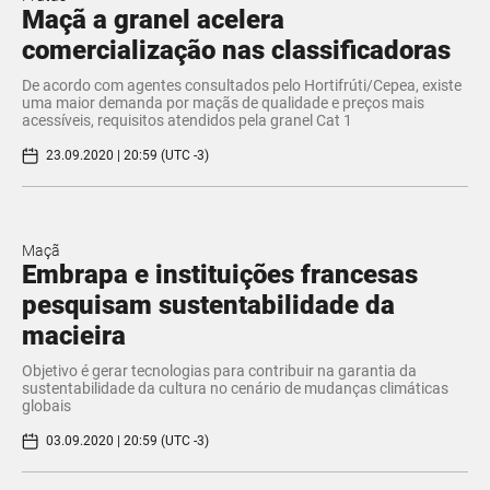
Maçã a granel acelera
comercialização nas classificadoras
De acordo com agentes consultados pelo Hortifrúti/Cepea, existe
uma maior demanda por maçãs de qualidade e preços mais
acessíveis, requisitos atendidos pela granel Cat 1
23.09.2020 | 20:59 (UTC -3)
Maçã
Embrapa e instituições francesas
pesquisam sustentabilidade da
macieira
Objetivo é gerar tecnologias para contribuir na garantia da
sustentabilidade da cultura no cenário de mudanças climáticas
globais
03.09.2020 | 20:59 (UTC -3)