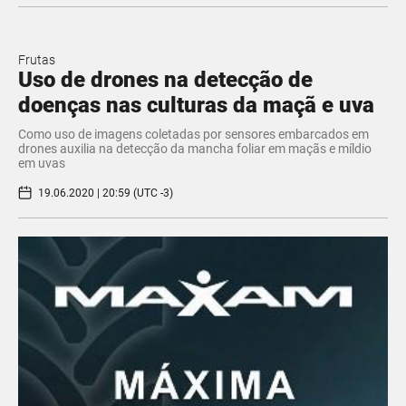
Frutas
Uso de drones na detecção de
doenças nas culturas da maçã e uva
Como uso de imagens coletadas por sensores embarcados em
drones auxilia na detecção da mancha foliar em maçãs e míldio
em uvas
19.06.2020 | 20:59 (UTC -3)