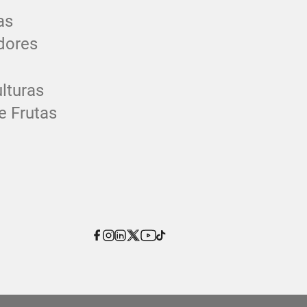
as
dores
lturas
e Frutas