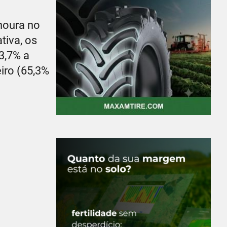
noura no
tiva, os
3,7% a
eiro (65,3%