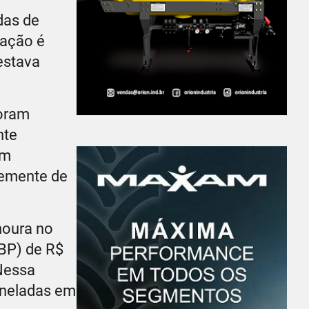
das de
pação é
estava
foram
nte
em
temente de
noura no
VBP) de R$
Nessa
toneladas em