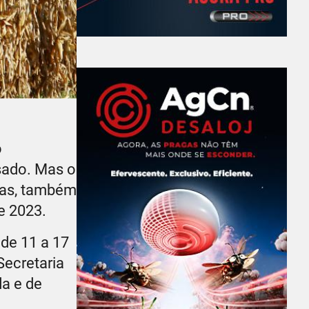
o
sado. Mas o
ivas, também
e 2023.
 de 11 a 17
Secretaria
da e de