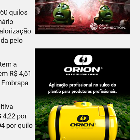
60 quilos
nário
valorização
nda pelo
item a
 em R$ 4,61
da Embrapa
itiva
 4,22 por
4 por quilo