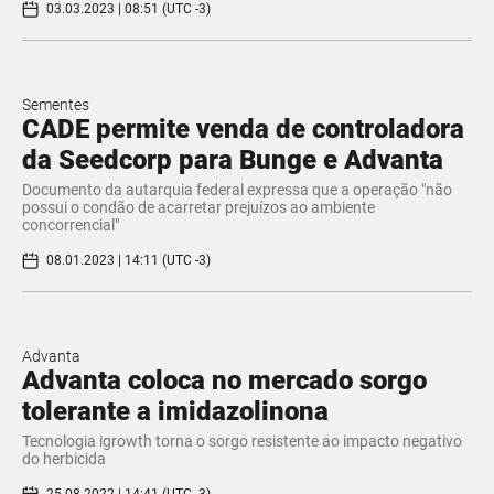
03.03.2023 | 08:51 (UTC -3)
Sementes
CADE permite venda de controladora
da Seedcorp para Bunge e Advanta
Documento da autarquia federal expressa que a operação "não
possui o condão de acarretar prejuízos ao ambiente
concorrencial"
08.01.2023 | 14:11 (UTC -3)
Advanta
Advanta coloca no mercado sorgo
tolerante a imidazolinona
Tecnologia igrowth torna o sorgo resistente ao impacto negativo
do herbicida