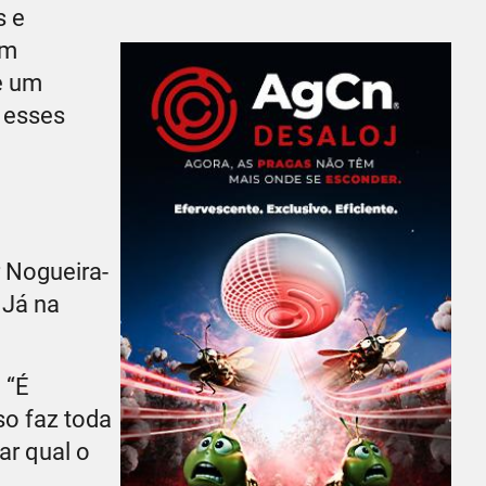
s e
om
e um
r esses
 Nogueira-
 Já na
 “É
so faz toda
ar qual o