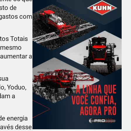
usto de
 gastos com
tos Totais
a, mesmo
 aumentar a
sua
o, Yoduo,
udam a
de energia
través desse