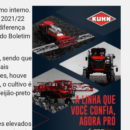
mo interno.
a 2021/22
diferença
 do Boletim
a, sendo que
ais
es, houve
o cultivo é
eijão-preto
es elevados