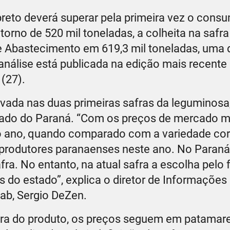
-preto deverá superar pela primeira vez o consu
orno de 520 mil toneladas, a colheita na safr
 Abastecimento em 619,3 mil toneladas, uma 
nálise está publicada na edição mais recente
 (27).
ltivada nas duas primeiras safras da leguminos
tado do Paraná. “Com os preços de mercado m
o ano, quando comparado com a variedade cor
rodutores paranaenses neste ano. No Paraná, 
ra. No entanto, na atual safra a escolha pelo f
s do estado”, explica o diretor de Informações
nab, Sergio DeZen.
afra do produto, os preços seguem em patamar