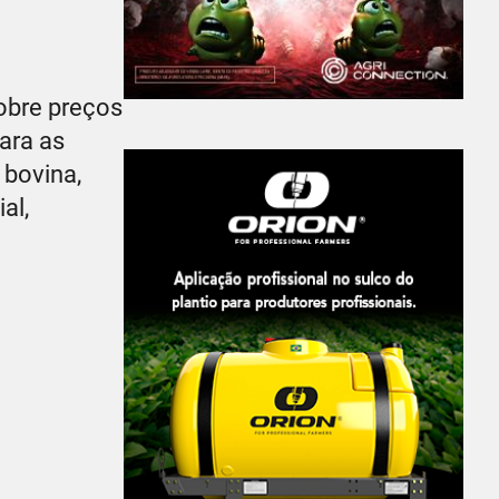
obre preços
ara as
 bovina,
al,