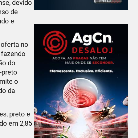
nse, devido
nso de
ado e
oferta no
, fazendo
ção do
-preto
mite o
do da
es, preto e
ado em 2,85