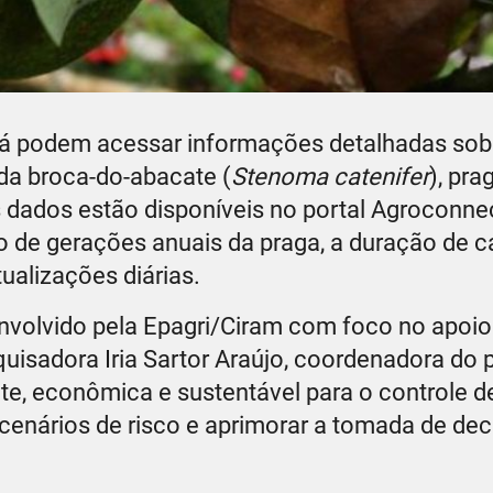
já podem acessar informações detalhadas sob
 da broca-do-abacate (
Stenoma catenifer
), pr
ados estão disponíveis no portal Agroconnec
 de gerações anuais da praga, a duração de ca
ualizações diárias.
esenvolvido pela Epagri/Ciram com foco no apoi
isadora Iria Sartor Araújo, coordenadora do p
te, econômica e sustentável para o controle d
 cenários de risco e aprimorar a tomada de de