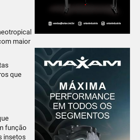
neotropical
 com maior
tas
ros que
que
em função
s insetos