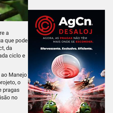
re a
aga que pode
t, da
da ciclo e
o ao Manejo
rojeto, o
e pragas
cisão no