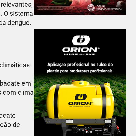
 relevantes,
s. O sistema
 da dengue.
climáticas
abacate em
as com clima
bacate
ação de