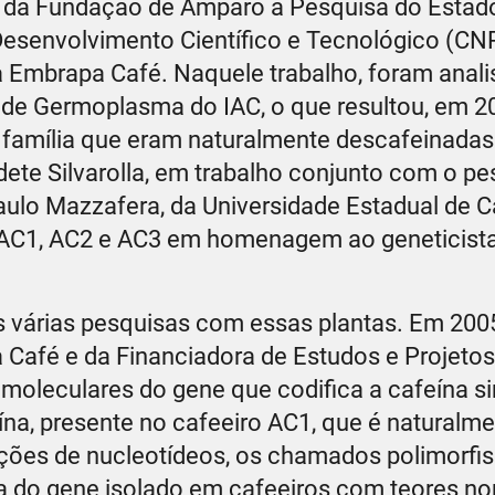
os da Fundação de Amparo à Pesquisa do Estad
Desenvolvimento Científico e Tecnológico (CN
 Embrapa Café. Naquele trabalho, foram anal
o de Germoplasma do IAC, o que resultou, em 2
família que eram naturalmente descafeinadas
adete Silvarolla, em trabalho conjunto com o p
Paulo Mazzafera, da Universidade Estadual de 
 AC1, AC2 e AC3 em homenagem ao geneticista
as várias pesquisas com essas plantas. Em 200
afé e da Financiadora de Estudos e Projetos 
 moleculares do gene que codifica a cafeína si
ína, presente no cafeeiro AC1, que é naturalm
erações de nucleotídeos, os chamados polimorf
 do gene isolado em cafeeiros com teores no