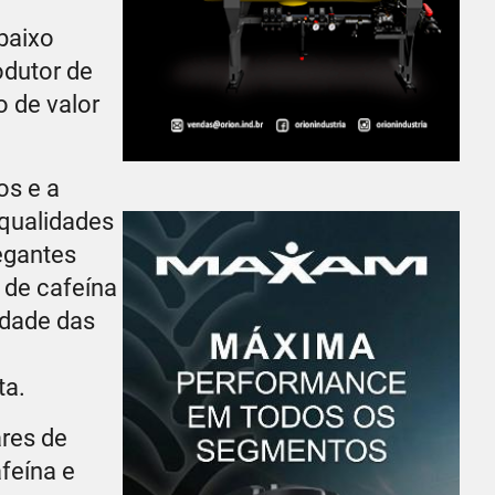
 baixo
odutor de
o de valor
os e a
 qualidades
egantes
 de cafeína
vidade das
ta.
ares de
afeína e