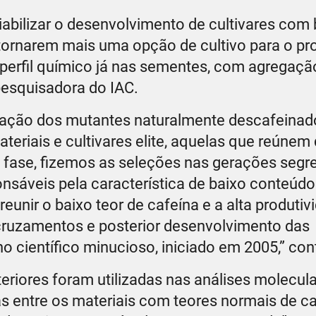
viabilizar o desenvolvimento de cultivares com
tornarem mais uma opção de cultivo para o pr
e perfil químico já nas sementes, com agregaçã
pesquisadora do IAC.
ficação dos mutantes naturalmente descafeinad
eriais e cultivares elite, aquelas que reúnem
a fase, fizemos as seleções nas gerações segr
onsáveis pela característica de baixo conteúdo
reunir o baixo teor de cafeína e a alta produti
os cruzamentos e posterior desenvolvimento das
ho científico minucioso, iniciado em 2005,” con
teriores foram utilizadas nas análises molecul
nças entre os materiais com teores normais de c