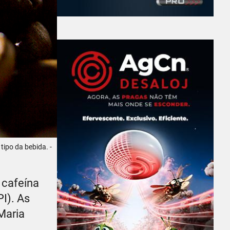
ipo da bebida. -
 cafeína
PI). As
Maria