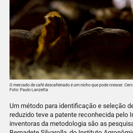
O mercado de café descafeinado é um nicho que pode crescer. Cer
Foto: Paulo Lanzetta
Um método para identificação e seleção de
reduzido teve a patente reconhecida pelo In
inventoras da metodologia são as pesquis
Bernadete Silvarolla, do Instituto Agronômi