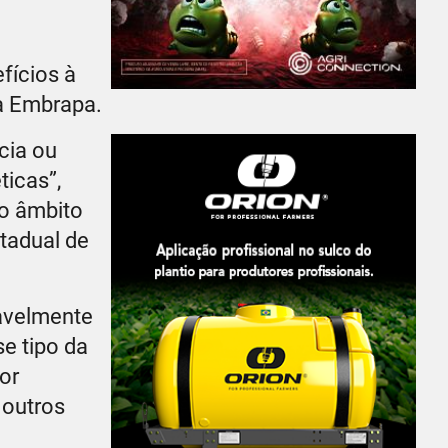
fícios à
da Embrapa.
cia ou
ticas”,
no âmbito
stadual de
ravelmente
e tipo da
or
 outros