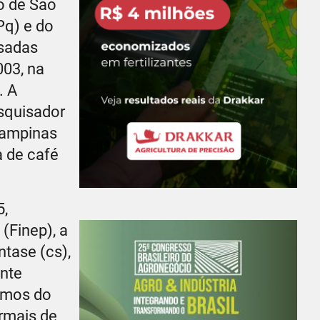
o de São
Pq) e do
isadas
003, na
. A
esquisador
Campinas
 de café
5,
(Finep), a
ntase (cs),
ente
ismos do
rmais de