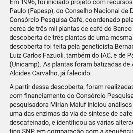
Em 1996, foi iniciado projeto com recurs
Paulo (Fapesp), do Conselho Nacional de 
Consórcio Pesquisa Café, coordenado pela
cerca de três mil plantas de café do Banc
descoberta de três plantas de uma mesma 
descoberta foi feita pela geneticista Bern
Luiz Carlos Fazuoli, também do IAC, e de 
(Unicamp). As plantas foram batizadas de
Alcides Carvalho, já falecido.
A partir dessa descoberta, foram realizad
com financiamento do Consórcio Pesquisa C
pesquisadora Mirian Maluf iniciou análises
uma das enzimas da via de síntese de cafe
descafeinado, e identificou as várias alt
tipo SNP, em comparação com a sequência