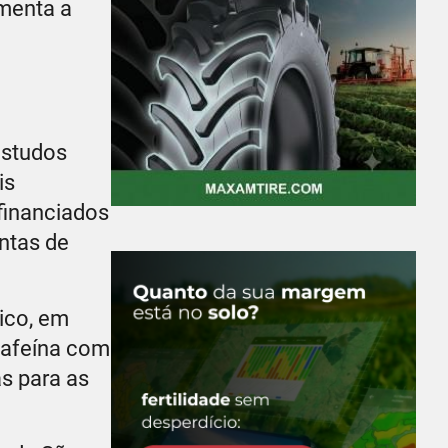
menta a
estudos
is
 financiados
ntas de
ico, em
cafeína com
s para as