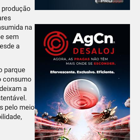
na produção
ares
onsumida na
 e sem
desde a
do parque
no consumo
 deixam a
tentável.
s pelo meio
lidade,