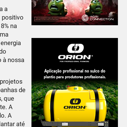
a a
 positivo
18% na
orma
 energia
ido
o à nossa
 projetos
panhas de
, que
te. A
do. A
antar até