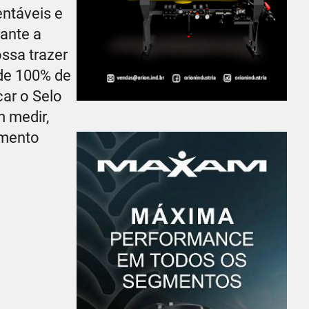
entáveis e
rante a
ssa trazer
 de 100% de
ar o Selo
 medir,
imento