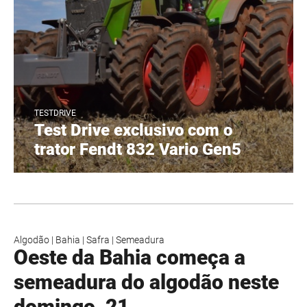
TESTDRIVE
Test Drive exclusivo com o
trator Fendt 832 Vario Gen5
Algodão
|
Bahia
|
Safra
|
Semeadura
Oeste da Bahia começa a
semeadura do algodão neste
domingo, 21