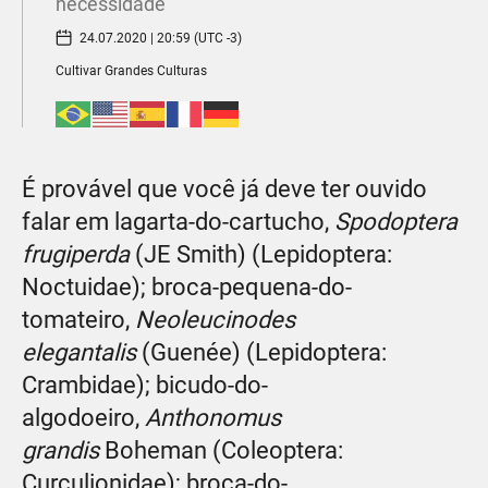
necessidade
24.07.2020 | 20:59 (UTC -3)
Cultivar Grandes Culturas
É provável que você já deve ter ouvido
falar em lagarta-do-cartucho,
Spodoptera
frugiperda
(JE Smith) (Lepidoptera:
Noctuidae); broca-pequena-do-
tomateiro,
Neoleucinodes
elegantalis
(Guenée) (Lepidoptera:
Crambidae); bicudo-do-
algodoeiro,
Anthonomus
grandis
Boheman (Coleoptera:
Curculionidae); broca-do-