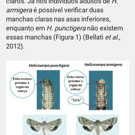
claros. Já nos indivíduos adultos de
H.
armigera
é possível verificar duas
manchas claras nas asas inferiores,
enquanto em
H. punctigera
não existem
essas manchas (Figura 1) (Bellati
et al.
,
2012).