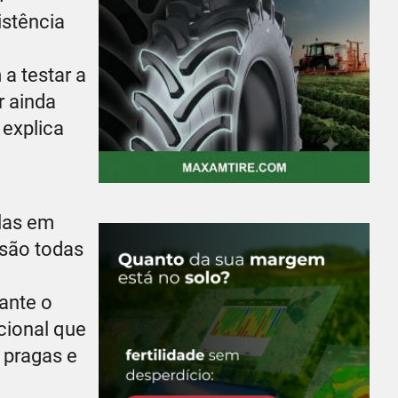
istência
a testar a
r ainda
 explica
-las em
 são todas
ante o
cional que
 pragas e