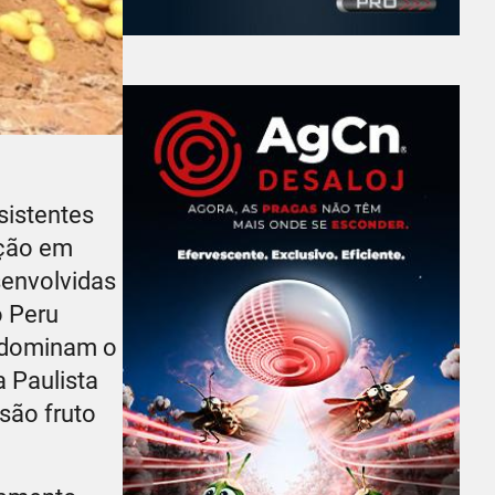
sistentes
ução em
senvolvidas
o Peru
e dominam o
 Paulista
são fruto