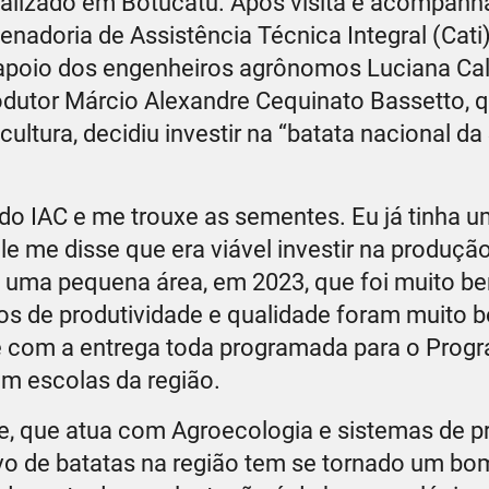
calizado em Botucatu. Após visita e acompan
adoria de Assistência Técnica Integral (Cati
 apoio dos engenheiros agrônomos Luciana Cal
 produtor Márcio Alexandre Cequinato Bassetto, 
ultura, decidiu investir na “batata nacional da
do IAC e me trouxe as sementes. Eu já tinha u
le me disse que era viável investir na produçã
uma pequena área, em 2023, que foi muito bem
s de produtividade e qualidade foram muito bo
a e com a entrega toda programada para o Prog
m escolas da região.
e, que atua com Agroecologia e sistemas de 
tivo de batatas na região tem se tornado um b