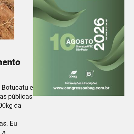
mento
 Botucatu e
as públicas
00kg da
as. Eu
 a