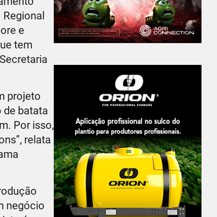
hamento
) Regional
ore e
que tem
 Secretaria
m projeto
o de batata
. Por isso,
ns”, relata
rama
produção
om negócio