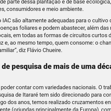
nde parte dessa plantação é de base ecológica,
res, consumidores e meio ambiente.
lo IAC são altamente adequadas para o cultivo 
 a doenças foliares e podem abastecer, além da
ocais, em todas as formas de circuitos curtos 
duz e, ao mesmo tempo, quem consome: o ch
iliar”, diz Flávio Chueire.
o de pesquisa de mais de uma déc
 poder contar com variedades nacionais. O tra
quisa de Itararé tem sido direcionado para con
ngo dos anos, temos realizado cruzamentos en
nte (oriundas principalmente da Europa), co