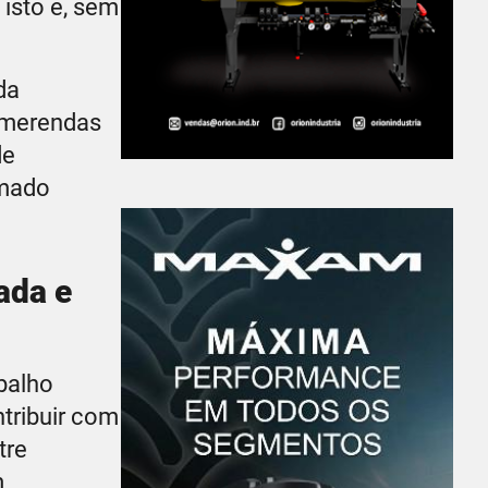
 isto é, sem
da
s merendas
de
amado
ada e
balho
tribuir com
tre
m