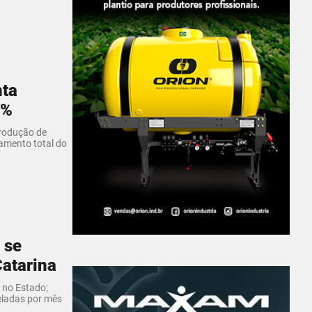
nta
8%
produção de
amento total do
 se
atarina
 no Estado;
neladas por mês