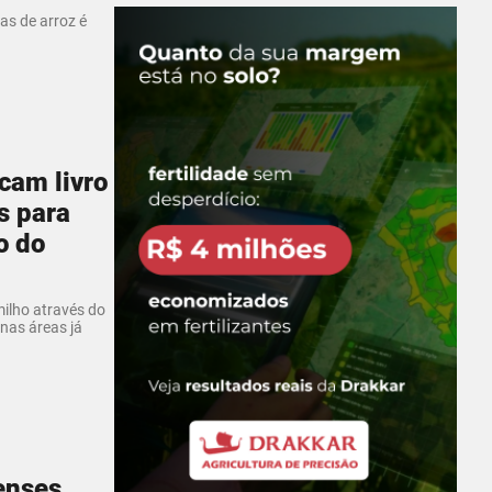
ias de arroz é
cam livro
s para
o do
ilho através do
nas áreas já
enses