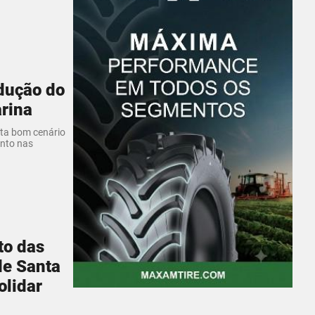
dução do
rina
ta bom cenário
nto nas
to das
de Santa
olidar