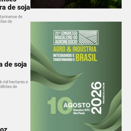
a de soja
tarinense de
hões de
a de soja
6 mil hectares e
milhões de
roz