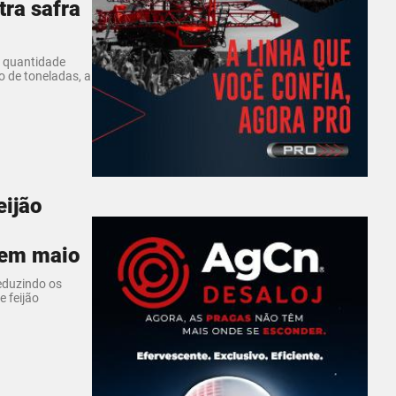
tra safra
, quantidade
o de toneladas, a
eijão
 em maio
eduzindo os
e feijão