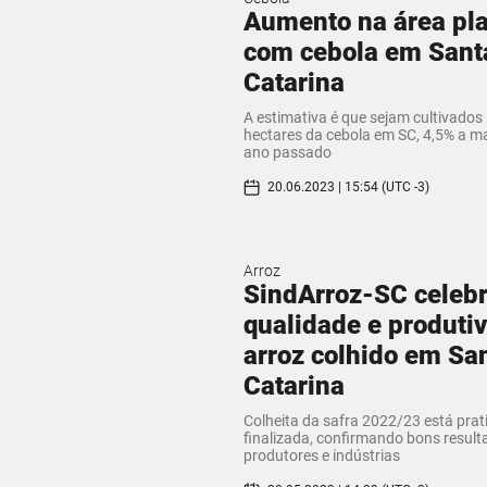
Aumento na área pl
com cebola em Sant
Catarina
A estimativa é que sejam cultivados 
hectares da cebola em SC, 4,5% a m
ano passado
20.06.2023 | 15:54 (UTC -3)
Arroz
SindArroz-SC celeb
qualidade e produti
arroz colhido em Sa
Catarina
Colheita da safra 2022/23 está pra
finalizada, confirmando bons resul
produtores e indústrias