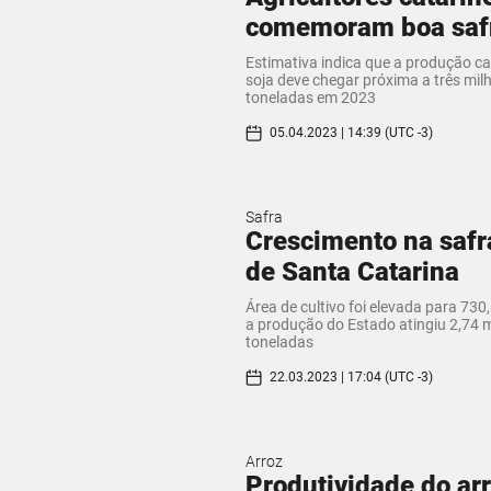
comemoram boa safr
Estimativa indica que a produção ca
soja deve chegar próxima a três mil
toneladas em 2023
05.04.2023 | 14:39 (UTC -3)
Safra
Crescimento na safr
de Santa Catarina
Área de cultivo foi elevada para 730,
a produção do Estado atingiu 2,74 
toneladas
22.03.2023 | 17:04 (UTC -3)
Arroz
Produtividade do ar