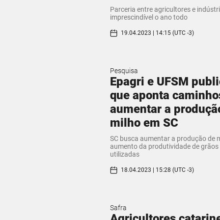
Parceria entre agricultores e indústr
imprescindível o ano todo
19.04.2023 | 14:15 (UTC -3)
Pesquisa
Epagri e UFSM publi
que aponta caminho
aumentar a produçã
milho em SC
SC busca aumentar a produção de m
aumento da produtividade de grãos 
utilizadas
18.04.2023 | 15:28 (UTC -3)
Safra
Agricultores catarin