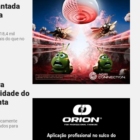
antada
a
18,4 mil
ais do que no
ra
vidade do
nta
ticamente
tados para