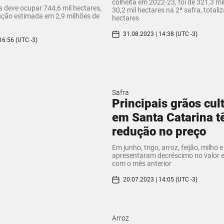
colheita em 2022-23, foi de 321,3 mi
ja deve ocupar 744,6 mil hectares,
30,2 mil hectares na 2ª safra, totali
ção estimada em 2,9 milhões de
hectares
31.08.2023 | 14:38 (UTC -3)
16:56 (UTC -3)
Safra
Principais grãos cul
em Santa Catarina 
redução no preço
Em junho, trigo, arroz, feijão, milho e
apresentaram decréscimo no valor
com o mês anterior
20.07.2023 | 14:05 (UTC -3)
Arroz