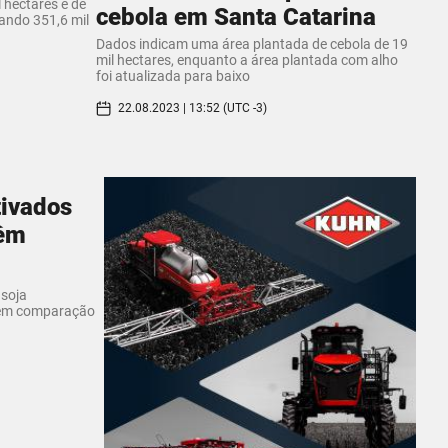
l hectares e de
cebola em Santa Catarina
zando 351,6 mil
Dados indicam uma área plantada de cebola de 19
mil hectares, enquanto a área plantada com alho
foi atualizada para baixo
22.08.2023 | 13:52 (UTC -3)
tivados
têm
 soja
 em comparação