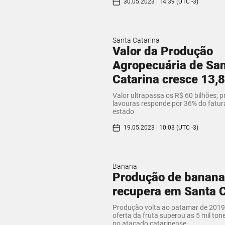
30.05.2023 | 14:39 (UTC -3)
Santa Catarina
Valor da Produção
Agropecuária de Sa
Catarina cresce 13,
Valor ultrapassa os R$ 60 bilhões; 
lavouras responde por 36% do fatur
estado
19.05.2023 | 10:03 (UTC -3)
Banana
Produção de banana
recupera em Santa C
Produção volta ao patamar de 2019
oferta da fruta superou as 5 mil to
no atacado catarinense