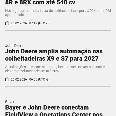
8R e 8RX com até 540 cv
Nova geração amplia faixa de potência e incorpora JD14 com IPM
aprimorado
25.02.2026 | 07:12 (UTC -3)
John Deere
John Deere amplia automação nas
colheitadeiras X9 e S7 para 2027
Atualizações integram sistemas, incluem seis novas culturas e
elevam produtividade em até 20%
25.02.2026 | 06:55 (UTC -3)
Bayer
Bayer e John Deere conectam
FieldView a Operations Center nos