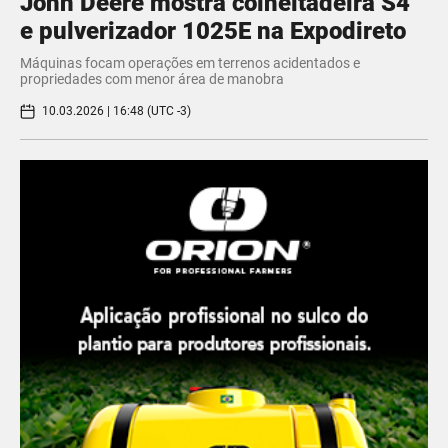
John Deere mostra colheitadeira S4
e pulverizador 1025E na Expodireto
Máquinas focam operações em terrenos acidentados e
propriedades com menor área de manobra
10.03.2026 | 16:48 (UTC -3)