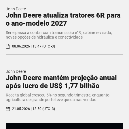
John Deere
John Deere atualiza tratores 6R para
o ano-modelo 2027
Série passa a contar com transmissão e19, cabine revisada,
novas opções de hidráulica e conectividade
08.06.2026 | 13:47 (UTC -3)
John Deere
John Deere mantém projeção anual
após lucro de US$ 1,77 bilhão
Receita global cresceu 5% no segundo trimestre, enquanto
agricultura de grande porte teve queda nas vendas
21.05.2026 | 13:50 (UTC -3)