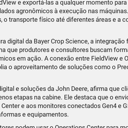
eldView e exportá-las a qualquer momento para
ta dados agronômicos à execução nas máquinas
o transporte físico até diferentes áreas e a 
a digital da Bayer Crop Science, a integração f
rma que produtores e consultores buscam form
ômicos em ação. A conexão entre FieldView e 
plia o aproveitamento de soluções como o Pr
digital e soluções da John Deere, afirma que cl
enos etapas na cabine. Ele destaca que o envi
 Center e aos monitores conectados Gen4 e G5
taformas e equipamentos.
tores podem usar o Operations Center para mo