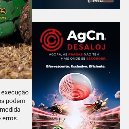
à execução
res podem
A medida
 erros.