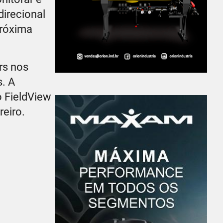
direcional
próxima
rs nos
. A
o FieldView
eiro.