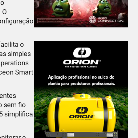
 o
. O
configuração
acilita o
as simples
Operations
eceon Smart
ientes
o sem fio
 simplifica
nitorar e