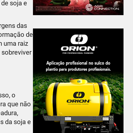
de soja e
rgens das
 formação de
m uma raiz
 sobreviver
sso, o
ara que não
eadura,
s da soja e