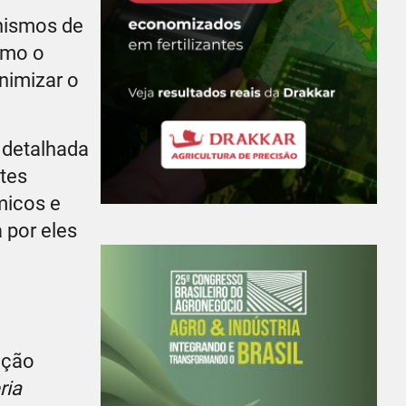
nismos de
como o
nimizar o
 detalhada
tes
micos e
 por eles
ação
ria