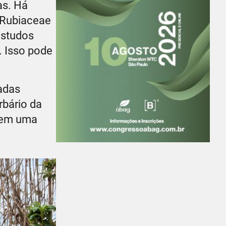
as. Há
 Rubiaceae
estudos
. Isso pode
adas
rbário da
 em uma