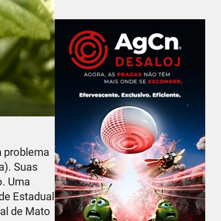
m problema
a). Suas
ão. Uma
de Estadual
ral de Mato