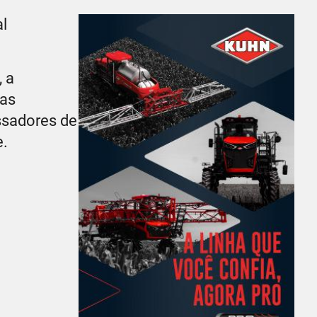
al
 a
nas
ssadores de
e.