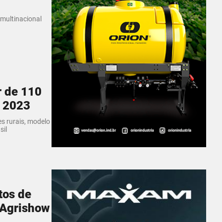
multinacional
r de 110
w 2023
s rurais, modelo
sil
tos de
 Agrishow