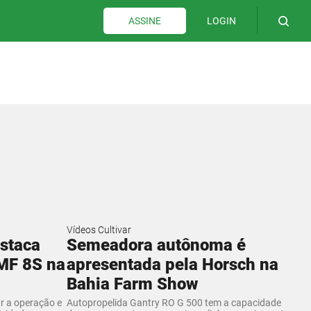
LOGIN
ASSINE
Vídeos Cultivar
staca
Semeadora autônoma é
MF 8S na
apresentada pela Horsch na
Bahia Farm Show
ar a operação e
Autopropelida Gantry RO G 500 tem a capacidade