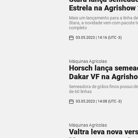
Estrela na Agrishow
Mais um lançamento para a linha de
Stara, a novidade vem com pacote t
completo
03.05.2023 | 14:16 (UTC -3)
Máquinas Agrícolas
Horsch lança semea
Dakar VF na Agrish
Semeadora de grãos finos possui 
de 60 linhas
03.05.2023 | 14:08 (UTC -3)
Máquinas Agrícolas
Valtra leva nova ver