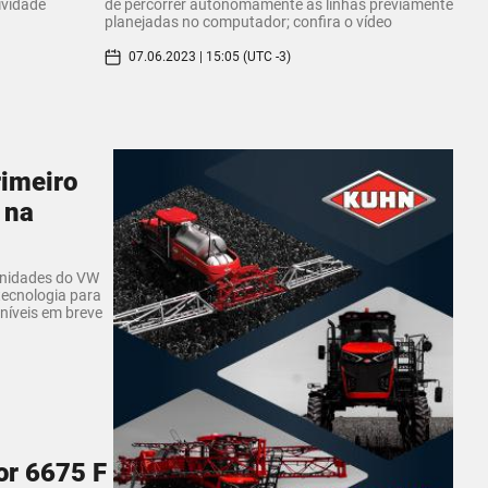
ividade
de percorrer autonomamente as linhas previamente
planejadas no computador; confira o vídeo
07.06.2023 | 15:05 (UTC -3)
rimeiro
 na
unidades do VW
tecnologia para
níveis em breve
or 6675 F