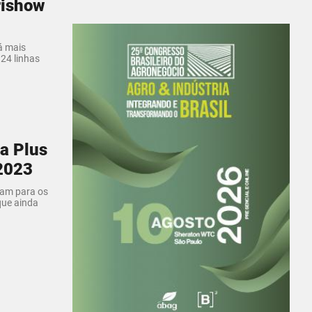
ishow
á mais
24 linhas
ha Plus
2023
cam para os
que ainda