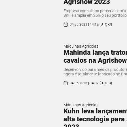
Agrishow 2023
Empresa consolidou parceria com a 
SKF e amplia em 25% o seu portfólio
04.05.2023 | 14:12 (UTC -3)
Máquinas Agrícolas
Mahinda lança trato
cavalos na Agrisho
Desenvolvido para médios produtore
agora é totalmente fabricado no Bra
04.05.2023 | 14:07 (UTC -3)
Máquinas Agrícolas
Kuhn leva lançamen
alta tecnologia para
2023