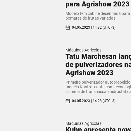
para Agrishow 2023
Modelo tem cabine desenhada para
pomares de frutas variadas
04.05.2023 | 14:32 (UTC -3)
Máquinas Agrícolas
Tatu Marchesan lanç
de pulverizadores n
Agrishow 2023
Primeiro pulverizador autopropelido
modelo Kontrol conta com tecnolog
sistema de transmissão hidrostátic
04.05.2023 | 14:28 (UTC -3)
Máquinas Agrícolas
Kuhn apresenta nova