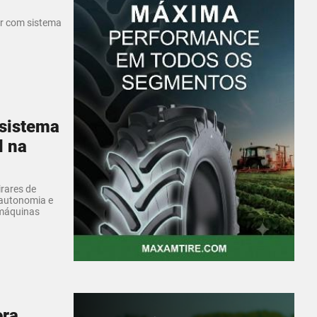
er com sistema
ssistema
l na
rares de
, autonomia e
 máquinas
ora