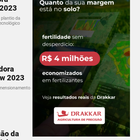
 2023
 plantio da
ecnológico
dora
ow 2023
dimensionamento
são da