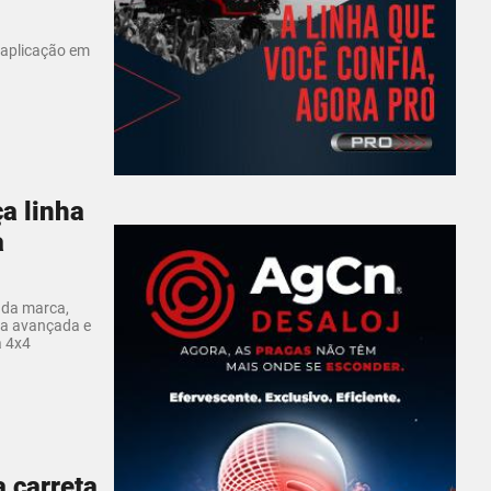
 aplicação em
a linha
a
 da marca,
ia avançada e
a 4x4
 carreta