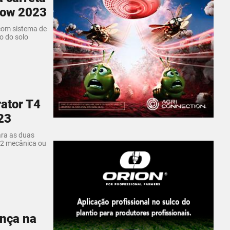
how 2023
com sistema de
o do solo
rator T4
23
ara as duas
12 mecânica ou
nça na