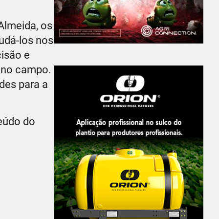
Almeida, os
udá-los nos
cisão e
o no campo.
des para a
teúdo do