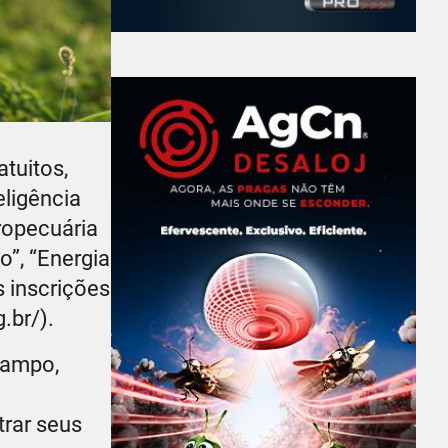
tuitos,
eligência
ropecuária
o”, “Energia
s inscrições
.br/).
campo,
m
rar seus