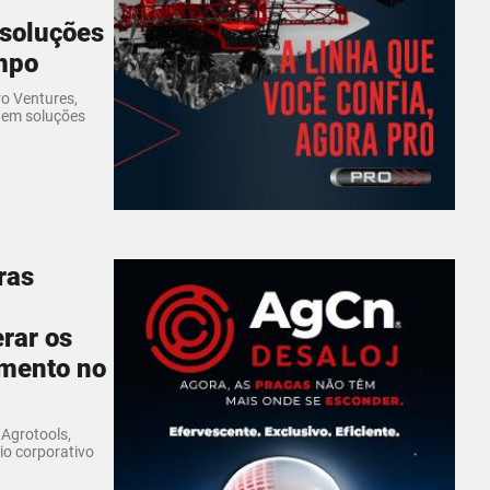
 soluções
mpo
o Ventures,
 em soluções
ras
rar os
amento no
 Agrotools,
io corporativo