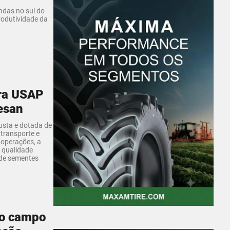
ndas no sul do
rodutividade da
ra USAP
esan
sta e dotada de
 transporte e
 operações, a
 qualidade
 de sementes
 o campo