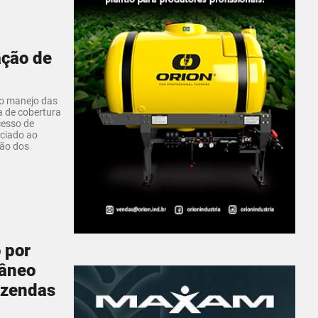
ação de
 o manejo das
 de cobertura
cesso de
ociado ao
ção dos
 por
râneo
azendas