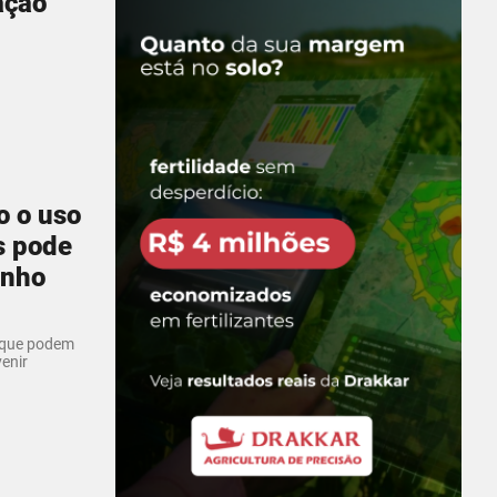
ação
o o uso
s pode
enho
s que podem
enir