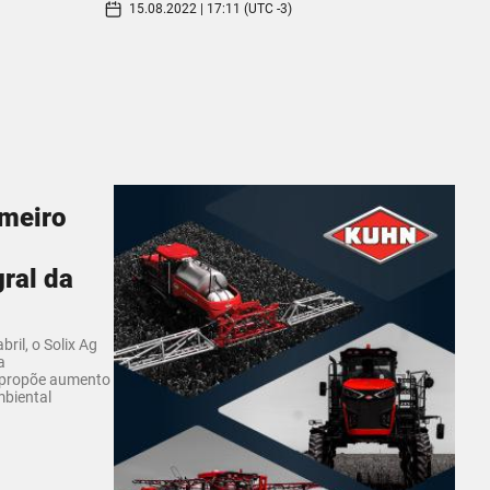
15.08.2022 | 17:11 (UTC -3)
imeiro
ral da
ril, o Solix Ag
a
, propõe aumento
biental