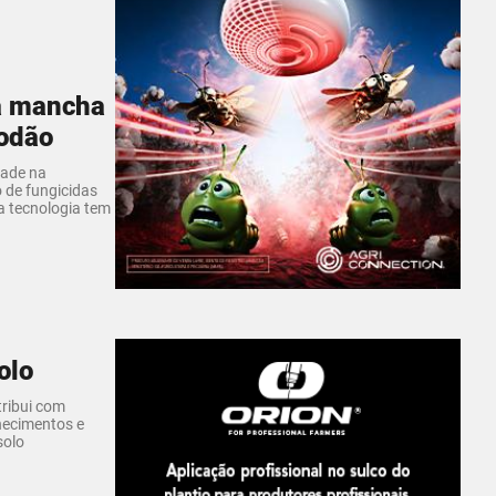
 a mancha
godão
dade na
 de fungicidas
 tecnologia tem
olo
ribui com
hecimentos e
solo