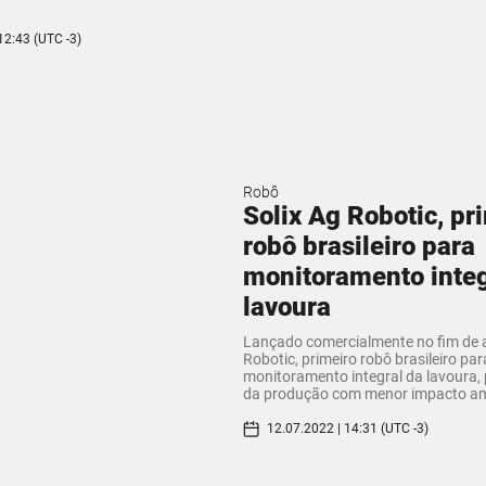
12:43 (UTC -3)
Robô
Solix Ag Robotic, pr
robô brasileiro para
monitoramento integ
lavoura
Lançado comercialmente no fim de ab
Robotic, primeiro robô brasileiro par
monitoramento integral da lavoura
da produção com menor impacto am
12.07.2022 | 14:31 (UTC -3)