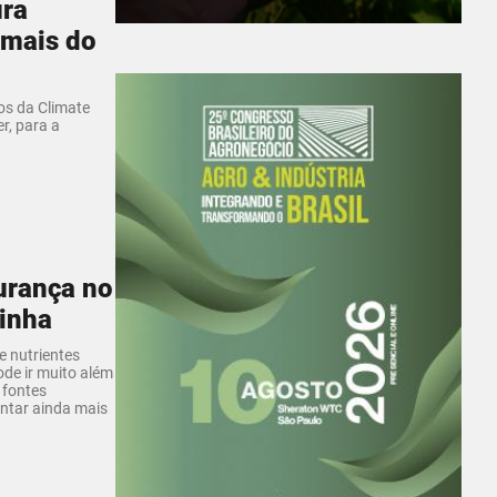
ura
e mais do
os da Climate
r, para a
urança no
rinha
 nutrientes
ode ir muito além
 fontes
entar ainda mais