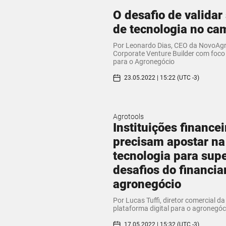
O desafio de validar
de tecnologia no ca
Por Leonardo Dias, CEO da NovoAgr
Corporate Venture Builder com foco
para o Agronegócio
23.05.2022 | 15:22 (UTC -3)
Agrotools
Instituições financei
precisam apostar na
tecnologia para supe
desafios do financi
agronegócio
Por Lucas Tuffi, diretor comercial da
plataforma digital para o agronegóc
17.05.2022 | 15:32 (UTC -3)