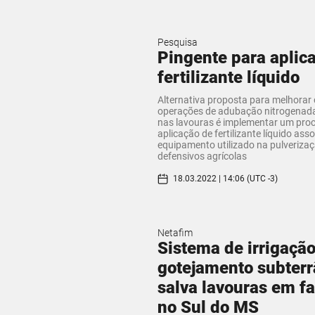
Pesquisa
Pingente para aplic
fertilizante líquido
Alternativa proposta para melhorar
operações de adubação nitrogenada
nas lavouras é implementar um pro
aplicação de fertilizante líquido ass
equipamento utilizado na pulveriza
defensivos agrícolas
18.03.2022 | 14:06 (UTC -3)
Netafim
Sistema de irrigação
gotejamento subter
salva lavouras em f
no Sul do MS