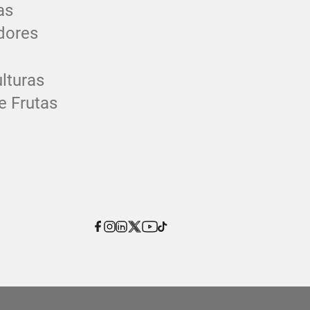
as
dores
lturas
e Frutas