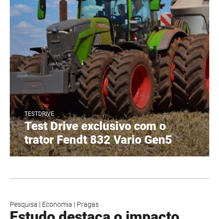
TESTDRIVE
Test Drive exclusivo com o
trator Fendt 832 Vario Gen5
Pesquisa
|
Economia
|
Pragas
Estudo destaca o impacto