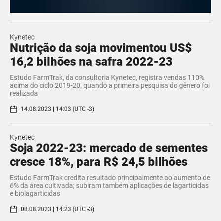
Kynetec
Nutrição da soja movimentou US$
16,2 bilhões na safra 2022-23
Estudo FarmTrak, da consultoria Kynetec, registra vendas 110%
acima do ciclo 2019-20, quando a primeira pesquisa do gênero foi
realizada
14.08.2023 | 14:03 (UTC -3)
Kynetec
Soja 2022-23: mercado de sementes
cresce 18%, para R$ 24,5 bilhões
Estudo FarmTrak credita resultado principalmente ao aumento de
6% da área cultivada; subiram também aplicações de lagarticidas
e biolagarticidas
08.08.2023 | 14:23 (UTC -3)