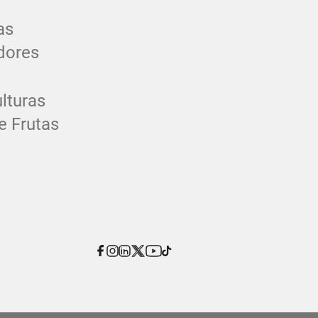
as
dores
lturas
e Frutas