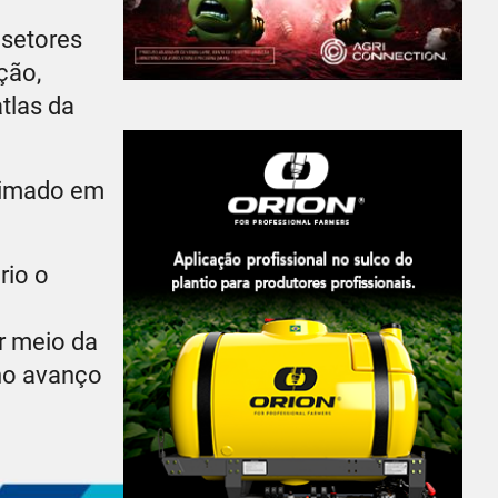
 setores
ção,
tlas da
stimado em
rio o
r meio da
 no avanço