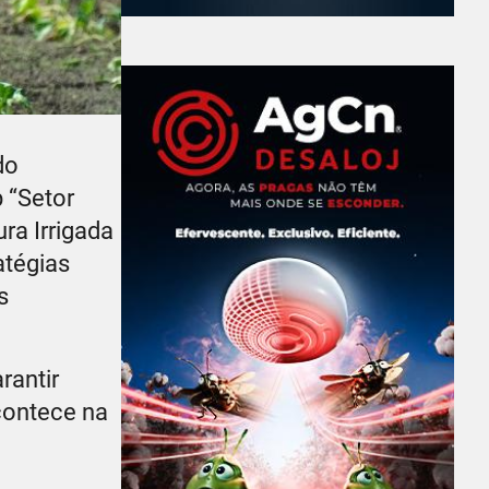
do
 “Setor
ra Irrigada
atégias
s
rantir
acontece na