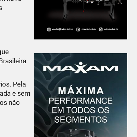
s
que
rasileira
ios. Pela
icada e sem
tos não