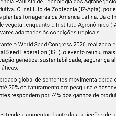
Agência Paulista de Tecnologia dos Agronegóci
utiva. O Instituto de Zootecnia (IZ-Apta), por 
antas forrageiras da América Latina. Já o In
de vegetal, enquanto o Instituto Agronômico (I
vares adaptadas às condições tropicais.
rante o World Seed Congress 2026, realizado 
l Seed Federation (ISF), o evento reuniu mais 
ovação genética, sustentabilidade, segurança a
áticas.
mercado global de sementes movimenta cerca 
 até 30% do faturamento em pesquisa e desen
ntes respondem por 74% dos ganhos de produt
tes tende a aumentar diante das projeções de