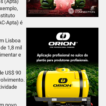
os (Apta)
exemplo,
stituto
AC-Apta) é
em Lisboa
de 1,8 mil
limentar e
de US$ 90
volvimento.
ividade
 um novo