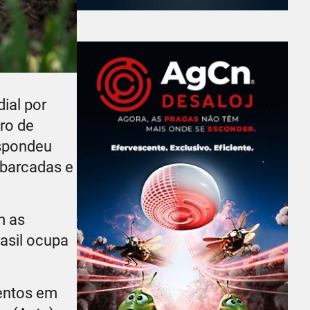
ial por
ro de
espondeu
mbarcadas e
m as
asil ocupa
mentos em