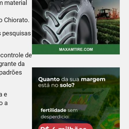
m material
o Chiorato.
s pesquisas
 controle de
grante da
 padrões
a e
o a