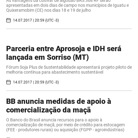
As vantagens da cultivar de algodão BRS 368 RF serão
apresentadas em dois dias de campo nos municípios de Iguatu e
Quixeramobim (CE) nos dias 18 e 19 de julho
14.07.2017 | 20:59 (UTC -3)
Parceria entre Aprosoja e IDH será
lançada em Sorriso (MT)
Fórum Soja Plus de Sustentabilidade apresentará projeto piloto de
melhoria contínua para abastecimento sustentável
14.07.2017 | 20:59 (UTC -3)
​BB anuncia medidas de apoio à
comercialização da maçã
O Banco do Brasil anuncia recursos para o apoio à
comercialização de maçã, por meio de crédito para estocagem
(FEE - produtores rurais) ou aquisição (FGPP - agroindústrias)