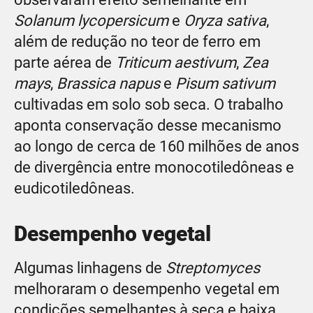
Solanum lycopersicum
e
Oryza sativa
,
além de redução no teor de ferro em
parte aérea de
Triticum aestivum
,
Zea
mays
,
Brassica napus
e
Pisum sativum
cultivadas em solo sob seca. O trabalho
aponta conservação desse mecanismo
ao longo de cerca de 160 milhões de anos
de divergência entre monocotiledôneas e
eudicotiledôneas.
Desempenho vegetal
Algumas linhagens de
Streptomyces
melhoraram o desempenho vegetal em
condições semelhantes à seca e baixa